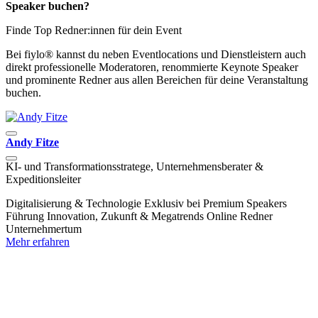
Speaker buchen?
Finde Top Redner:innen für dein Event
Bei fiylo® kannst du neben Eventlocations und Dienstleistern auch
direkt professionelle Moderatoren, renommierte Keynote Speaker
und prominente Redner aus allen Bereichen für deine Veranstaltung
buchen.
Andy Fitze
D
KI- und Transformationsstratege, Unternehmensberater &
E
Expeditionsleiter
G
Digitalisierung & Technologie
Exklusiv bei Premium Speakers
F
Führung
Innovation, Zukunft & Megatrends
Online Redner
U
Unternehmertum
M
Mehr erfahren